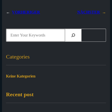
←
VORHERIGER
NÄCHSTER
→
S
e
a
r
c
h
Categories
Keine Kategorien
Recent post